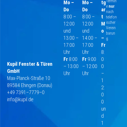
Termin
Mo –
Mo –
tg
e
nur
Do
Do
ar
nach
8:00 –
8:00 –
t
telefon
ischer
12:00
12:00
M
Verein
und
und
o
barun
13:00 –
14:00 –
–
g.
17:00
17:00
Fr
Uhr
Uhr
8:
Fr
8:00
Fr
9:00
0
Kupil Fenster & Türen
– 13:00
– 12:00
0
GmbH
Uhr
Uhr
–
Max-Planck-Straße 10
1
89584 Ehingen (Donau)
2:
+49 7391–7779–0
0
info@kupil.de
0
un
d
1