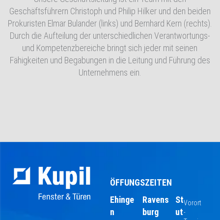
Geschäftsführern Christoph und Philip Hilker und den beiden
Prokuristen Elmar Bulander (links) und Bernhard Kern (rechts).
Durch die Aufteilung der unterschiedlichen Verantwortungs-
und Kompetenzbereiche bringt sich jeder mit seinen
Fähigkeiten und Begabungen in die Leitung und Führung des
Unternehmens ein.
ÖFFUNGSZEITEN
Ehinge
Ravens
St
Vorort
n
burg
ut
-